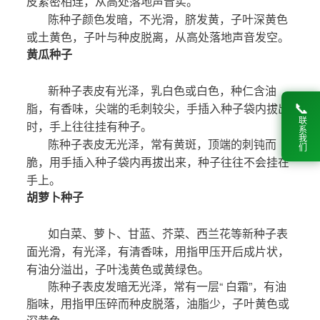
皮紧密相连，从高处落地声音实。
陈种子颜色发暗，不光滑，脐发黄，子叶深黄色
或土黄色，子叶与种皮脱离，从高处落地声音发空。
黄瓜种子
新种子表皮有光
泽，乳白色或白色，种仁含油
脂，有香味，尖端的毛刺较尖，手插入种子袋内拔出
📞
联系我们
时，手上往往挂有种子。
陈种子表皮无光泽，常有黄斑，顶端的刺钝而
脆，用手插入种子袋内再拔出来，种子往往不会挂在
手上。
胡萝卜种子
如白菜
、萝卜、甘蓝、芥菜、西兰花等新种
子表
面光滑，有光泽，有清香味，用指甲压开后成片状，
有油
分溢出，子叶浅黄色或黄绿色。
陈种子表皮发暗无光泽，常有一层“ 白霜”，有油
脂味，用指甲压碎而种皮脱落，油脂少，子叶黄色或